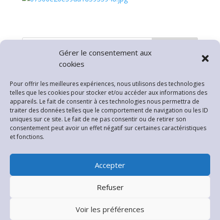
Rechercher
Gérer le consentement aux
cookies
Articles récents
Pour offrir les meilleures expériences, nous utilisons des technologies
telles que les cookies pour stocker et/ou accéder aux informations des
INTERDICTION PETARDS ET FEUX D’ARTIFICE
appareils. Le fait de consentir à ces technologies nous permettra de
Arrêté Sècheresse
traiter des données telles que le comportement de navigation ou les ID
uniques sur ce site. Le fait de ne pas consentir ou de retirer son
Fermeture Mairie
consentement peut avoir un effet négatif sur certaines caractéristiques
et fonctions.
Planning Permanences Rénovation Habitat
Pollution de l’Air par les particules
Accepter
Commentaires récents
Refuser
Aucun commentaire à afficher.
Voir les préférences