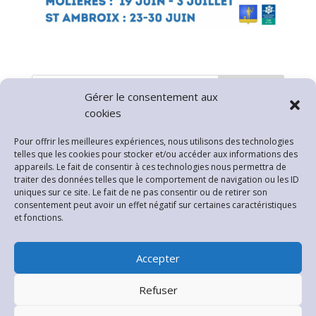
Rechercher
Gérer le consentement aux
cookies
Articles récents
Pour offrir les meilleures expériences, nous utilisons des technologies
telles que les cookies pour stocker et/ou accéder aux informations des
INTERDICTION PETARDS ET FEUX D’ARTIFICE
appareils. Le fait de consentir à ces technologies nous permettra de
Arrêté Sècheresse
traiter des données telles que le comportement de navigation ou les ID
uniques sur ce site. Le fait de ne pas consentir ou de retirer son
Fermeture Mairie
consentement peut avoir un effet négatif sur certaines caractéristiques
et fonctions.
Planning Permanences Rénovation Habitat
Pollution de l’Air par les particules
Accepter
Commentaires récents
Refuser
Aucun commentaire à afficher.