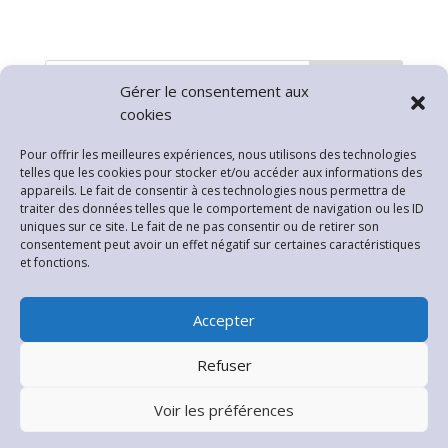
Rechercher
Gérer le consentement aux
cookies
Articles récents
Pour offrir les meilleures expériences, nous utilisons des technologies
telles que les cookies pour stocker et/ou accéder aux informations des
INTERDICTION PETARDS ET FEUX D’ARTIFICE
appareils. Le fait de consentir à ces technologies nous permettra de
Arrêté Sècheresse
traiter des données telles que le comportement de navigation ou les ID
uniques sur ce site. Le fait de ne pas consentir ou de retirer son
Fermeture Mairie
consentement peut avoir un effet négatif sur certaines caractéristiques
et fonctions.
Planning Permanences Rénovation Habitat
Pollution de l’Air par les particules
Accepter
Commentaires récents
Refuser
Aucun commentaire à afficher.
Voir les préférences