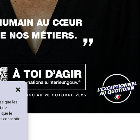
es que les
t de
 que le
as consentir