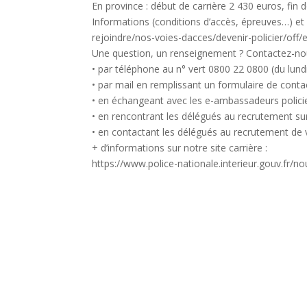
En province : début de carrière 2 430 euros, fin 
Informations (conditions d’accès, épreuves…) et i
rejoindre/nos-voies-dacces/devenir-policier/off/
Une question, un renseignement ? Contactez-no
• par téléphone au n° vert 0800 22 0800 (du lund
• par mail en remplissant un formulaire de contact
• en échangeant avec les e-ambassadeurs policier
• en rencontrant les délégués au recrutement sur
• en contactant les délégués au recrutement de
+ d’informations sur notre site carrière :
https://www.police-nationale.interieur.gouv.fr/no