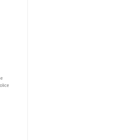
.
de
olice
u
i